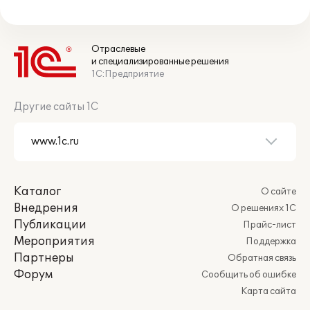
Отраслевые
и специализированные решения
1С:Предприятие
Другие сайты 1С
Каталог
О сайте
Внедрения
О решениях 1С
Публикации
Прайс-лист
Мероприятия
Поддержка
Партнеры
Обратная связь
Форум
Сообщить об ошибке
Карта сайта