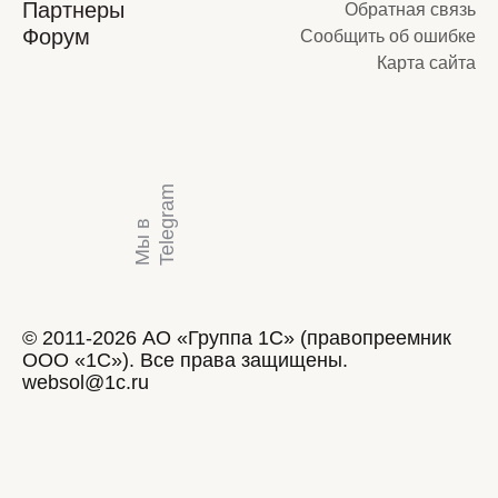
Партнеры
Обратная связь
Форум
Сообщить об ошибке
Карта сайта
m
М
ы
в
T
e
l
e
g
r
a
© 2011-2026 АО «Группа 1С» (правопреемник
ООО «1С»). Все права защищены.
websol@1c.ru