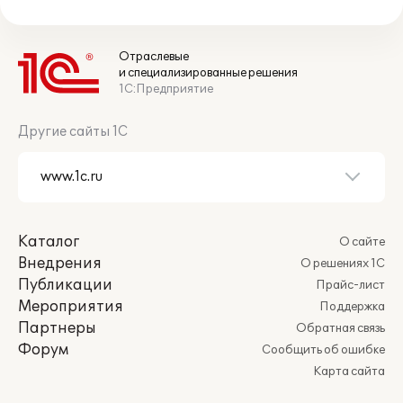
Отраслевые
и специализированные решения
1С:Предприятие
Другие сайты 1С
Каталог
О сайте
Внедрения
О решениях 1С
Публикации
Прайс-лист
Мероприятия
Поддержка
Партнеры
Обратная связь
Форум
Сообщить об ошибке
Карта сайта