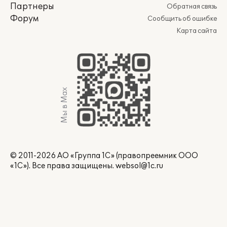
Партнеры
Обратная связь
Форум
Сообщить об ошибке
Карта сайта
Мы в Max
© 2011-2026 АО «Группа 1С» (правопреемник ООО
«1С»). Все права защищены.
websol@1c.ru