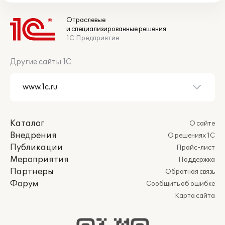
Отраслевые
и специализированные решения
1С:Предприятие
Другие сайты 1С
Каталог
О сайте
Внедрения
О решениях 1С
Публикации
Прайс-лист
Мероприятия
Поддержка
Партнеры
Обратная связь
Форум
Сообщить об ошибке
Карта сайта