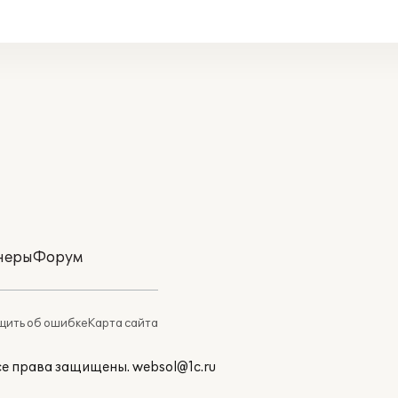
неры
Форум
ить об ошибке
Карта сайта
Все права защищены.
websol@1c.ru