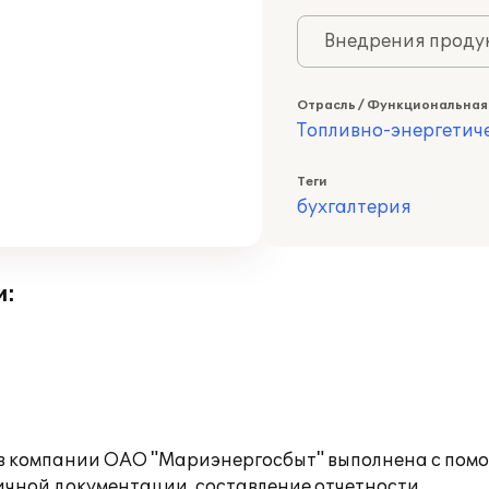
Внедрения продук
Отрасль / Функциональная
Топливно-энергетич
Теги
бухгалтерия
и:
 в компании ОАО "Мариэнергосбыт" выполнена с пом
ичной документации, составление отчетности.