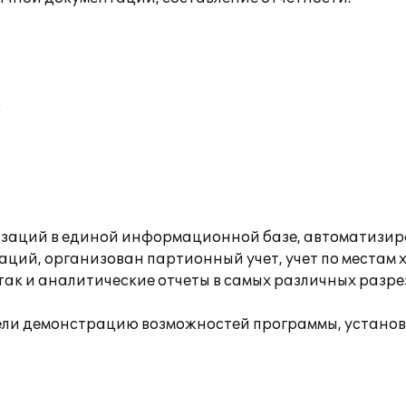
;
изаций в единой информационной базе, автоматизиро
ций, организован партионный учет, учет по местам 
 так и аналитические отчеты в самых различных разр
вели демонстрацию возможностей программы, установ