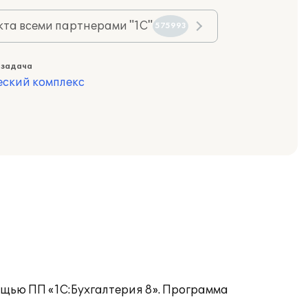
та всеми партнерами "1С"
575993
 задача
еский комплекс
ощью ПП «1С:Бухгалтерия 8». Программа