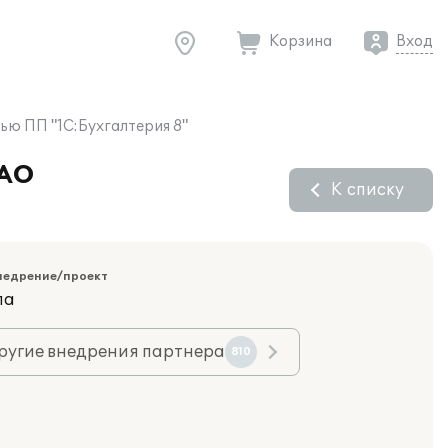
Корзина
Вход
ью ПП "1С:Бухгалтерия 8"
ОАО
К списку
недрение/проект
ла
ругие внедрения партнера
810