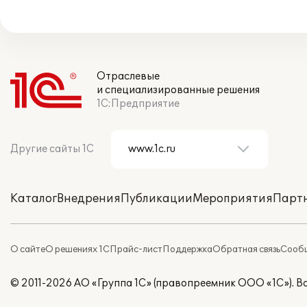
Отраслевые
и специализированные решения
1С:Предприятие
Другие сайты 1С
Каталог
Внедрения
Публикации
Мероприятия
Парт
О сайте
О решениях 1С
Прайс-лист
Поддержка
Обратная связь
Сообщ
© 2011-2026 АО «Группа 1С» (правопреемник ООО «1С»). 