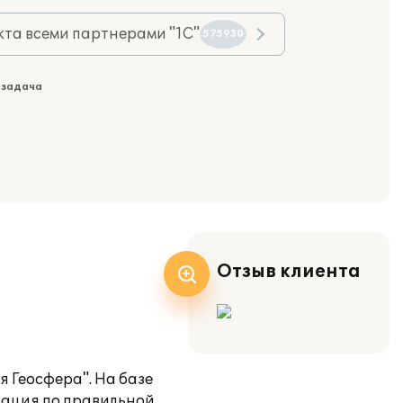
та всеми партнерами "1С"
575930
 задача
Отзыв клиента
 Геосфера". На базе
рация по правильной