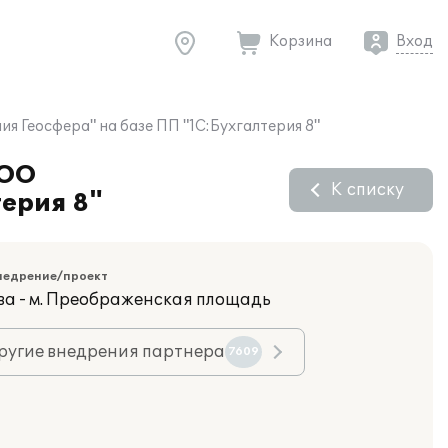
Корзина
Вход
 Геосфера" на базе ПП "1С:Бухгалтерия 8"
ООО
К списку
ерия 8"
недрение/проект
ва - м. Преображенская площадь
ругие внедрения партнера
7609