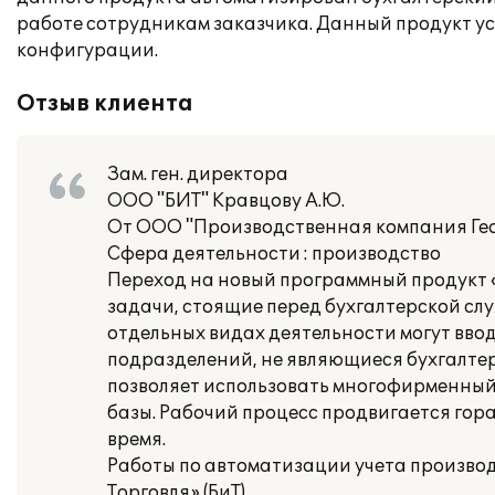
работе сотрудникам заказчика. Данный продукт ус
конфигурации.
Отзыв клиента
Зам. ген. директора
ООО "БИТ" Кравцову А.Ю.
От ООО "Производственная компания Ге
Сфера деятельности : производство
Переход на новый программный продукт «
задачи, стоящие перед бухгалтерской сл
отдельных видах деятельности могут вв
подразделений, не являющиеся бухгалте
позволяет использовать многофирменный
базы. Рабочий процесс продвигается гора
время.
Работы по автоматизации учета производ
Торговля» (БиТ).