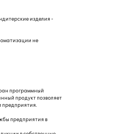
ндитерские изделия -
томатизации не
бран программный
анный продукт позволяет
и предприятия.
жбы предприятия в