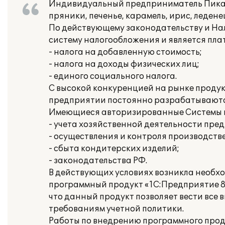
Индивидуальный предприниматель Пикалов
пряники, печенье, карамель, ирис, леденец
По действующему законодательству и Нал
систему налогообложения и является пла
- налога на добавленную стоимость;
- налога на доходы физических лиц;
- единого социального налога.
С высокой конкуренцией на рынке продук
предприятии постоянно разрабатываются
Имеющиеся авторизированные Системы н
- учета хозяйственной деятельности пре
- осуществления и контроля производств
- сбыта кондитерских изделий;
- законодательства РФ.
В действующих условиях возникла необхо
программный продукт «1С:Предприятие 8
что данный продукт позволяет вести все
требованиям учетной политики.
Работы по внедрению программного прод