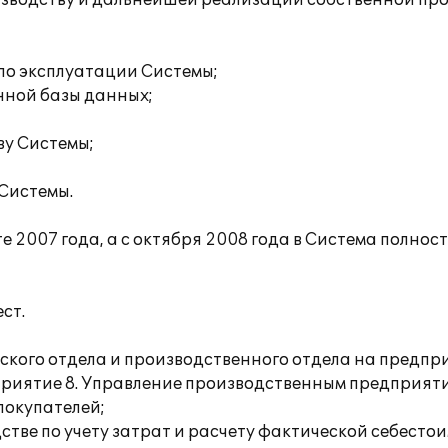
изводству и дальнейшей реализации собственной пр
 по эксплуатации Системы;
нной базы данных;
ву Системы;
Системы.
 2007 года, а с октября 2008 года в Система полнос
ст.
ского отдела и производственного отдела на предпри
иятие 8. Управление производственным предприятие
покупателей;
стве по учету затрат и расчету фактической себесто