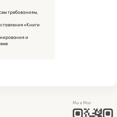
сем требованиям,
оставления «Книги
анирования и
теме
Мы в Max