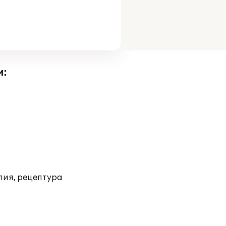
и:
лия, рецептура