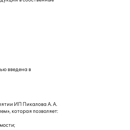
одукции в собственные
тью введена в
ятии ИП Пикалова А. А.
м», которая позволяет:
имости;