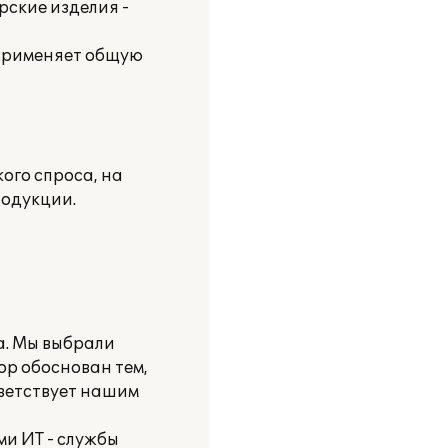
рские изделия -
 применяет общую
ого спроса, на
родукции.
а. Мы выбрали
р обоснован тем,
тветствует нашим
и ИТ - службы