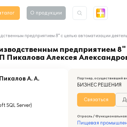
аталог
О продукции
одственным предприятием 8" с целью автоматизации деятел
изводственным предприятием 8" 
П Пикалова Алексея Александро
икалов А. А.
Партнер, осуществивший в
БИЗНЕС РЕШЕНИЯ
Связаться
Д
t SQL Server)
Отрасль / Функциональная
Пищевая промышлен