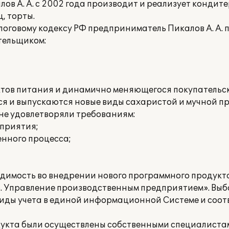
 А. А. с 2002 года производит и реализует кондите
, торты.
оговому кодексу РФ предприниматель Пикалов А. А.
тельщиком:
тов питания и динамично меняющегося покупательск
 и выпускаются новые виды сахаристой и мучной п
е удовлетворяли требованиям:
дприятия;
енного процесса;
димость во внедрении нового программного продукт
. Управление производственным предприятием». Выбо
 виды учета в единой информационной Системе и соо
укта были осуществлены собственными специалистам