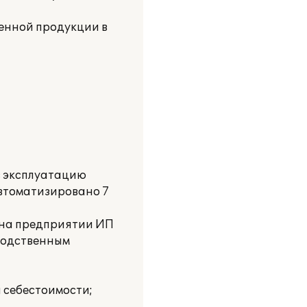
енной продукции в
 в эксплуатацию
автоматизировано 7
а на предприятии ИП
водственным
й себестоимости;