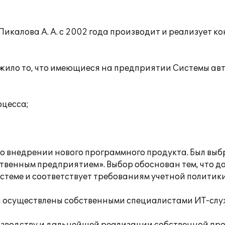
алова А. А. с 2002 года производит и реализует ко
жило то, что имеющиеся на предприятии Системы ав
оцесса;
во внедрении нового программного продукта. Был вы
твенным предприятием». Выбор обоснован тем, что д
стеме и соответствует требованиям учетной политик
и осуществлены собственными специалистами ИТ-слу