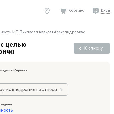
Корзина
Вход
ьности ИП Пикалова Алексея Александровича
с целью
К списку
вича
недрение/проект
ругие внедрения партнера
 задача
ность