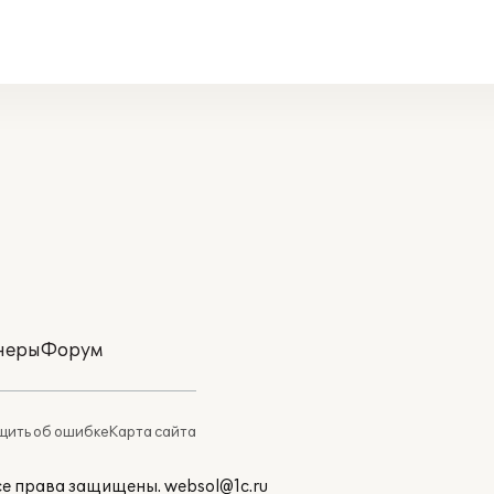
неры
Форум
ить об ошибке
Карта сайта
Все права защищены.
websol@1c.ru