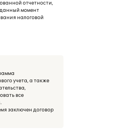
рованной отчетности,
 данный момент
ования налоговой
грамма
вого учета, а также
ательства,
овать все
.
емя заключен договор