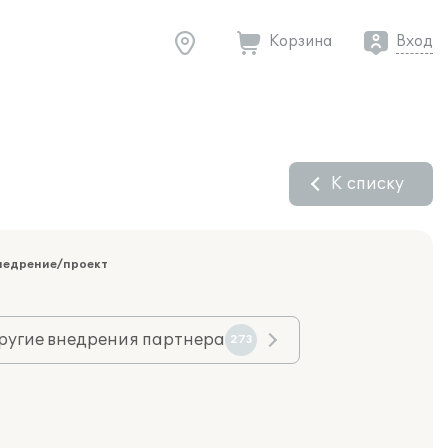
Корзина
Вход
К списку
недрение/проект
ругие внедрения партнера
273