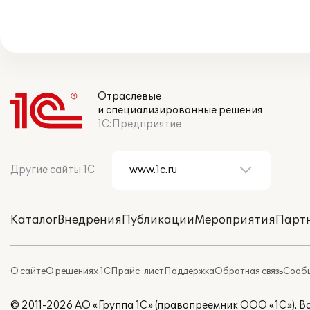
Отраслевые
и специализированные решения
1С:Предприятие
Другие сайты 1С
Каталог
Внедрения
Публикации
Мероприятия
Парт
О сайте
О решениях 1С
Прайс-лист
Поддержка
Обратная связь
Сообщ
© 2011-2026 АО «Группа 1С» (правопреемник ООО «1С»). 