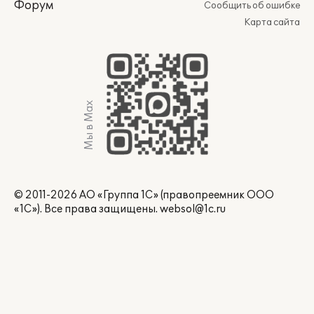
Форум
Сообщить об ошибке
Карта сайта
Мы в Max
© 2011-2026 АО «Группа 1С» (правопреемник ООО
«1С»). Все права защищены.
websol@1c.ru