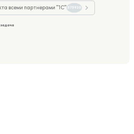
та всеми партнерами "1С"
575930
 задача