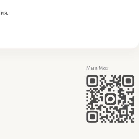
ия.
Мы в Max