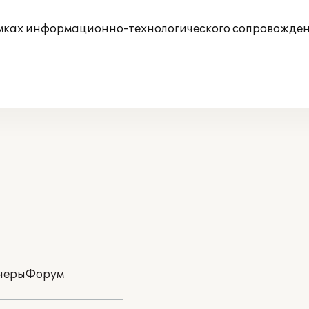
амках информационно-технологического сопровожден
неры
Форум