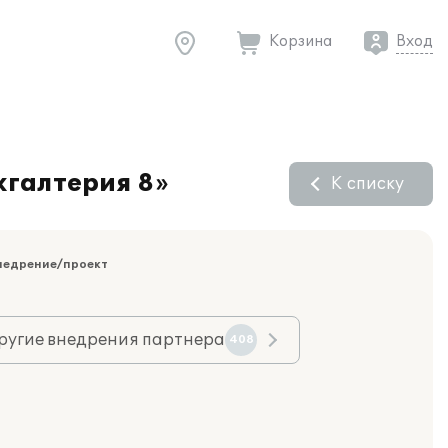
Корзина
Вход
хгалтерия 8»
К списку
недрение/проект
ругие внедрения партнера
408