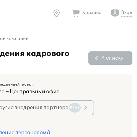
Корзина
Вход
вой компании
едения кадрового
К списку
недрение/проект
ва – Центральный офис
ругие внедрения партнера
8469
ление персоналом 8