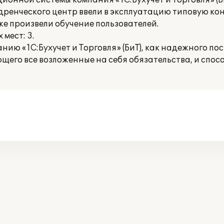
онной системы компания «1С:Бухучет и Торговля» (Б
дренческого центр ввели в эксплуатацию типовую к
же произвели обучение пользователей.
мест: 3.
ию «1С:Бухучет и Торговля» (БиТ), как надежного п
его все возложенные на себя обязательства, и спо