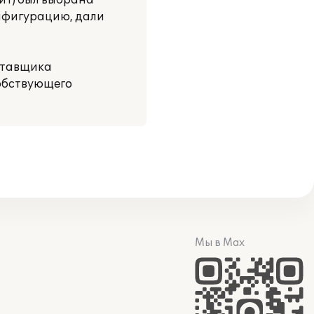
иТ) был выбрана
онфигурацию, дали
оставщика
собствующего
Мы в Max