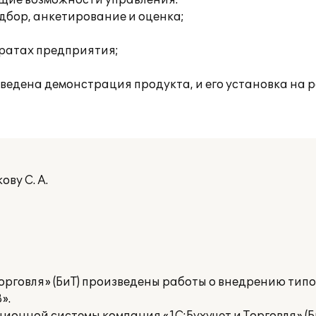
ющие возможности управления:
дбор, анкетирование и оценка;
тратах предприятия;
оведена демонстрация продукта, и его установка на р
ву С. А.
орговля» (БиТ) произведены работы о внедрению тип
».