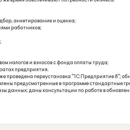
о же время обеспечивают потребности бизнеса.
дбор, анкетирование и оценка;
иями работников;
;
ом налогов и взносов с фонда оплаты труда;
тратах предприятия.
акже проведена переустановка "1С:Предприятие 8"; об
лены предусмотренные в программе стандартные гра
азы данных; даны консультации по работе в обновле