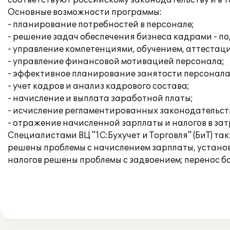
соответствуют российскому законодательству и в т
Основные возможности программы:
- планирование потребностей в персонале;
- решение задач обеспечения бизнеса кадрами - по
- управление компетенциями, обучением, аттестац
- управление финансовой мотивацией персонала;
- эффективное планирование занятости персонала
- учет кадров и анализ кадрового состава;
- начисление и выплата заработной платы;
- исчисление регламентированных законодательств
- отражение начисленной зарплаты и налогов в за
Специалистами ВЦ "1С:Бухучет и Торговля" (БиТ) т
решены проблемы с начислением зарплаты, установ
налогов решены проблемы с задвоением; перенос б