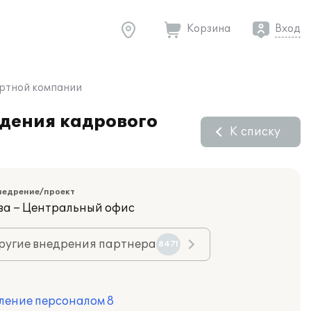
Корзина
Вход
ортной компании
едения кадрового
К списку
недрение/проект
ва – Центральный офис
ругие внедрения партнера
8471
ление персоналом 8