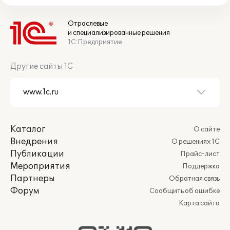
Отраслевые
и специализированные решения
1С:Предприятие
Другие сайты 1С
Каталог
О сайте
Внедрения
О решениях 1С
Публикации
Прайс-лист
Мероприятия
Поддержка
Партнеры
Обратная связь
Форум
Сообщить об ошибке
Карта сайта