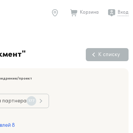
Корзина
Вход
жмент"
К списку
недрение/проект
я партнера
177
влей 8