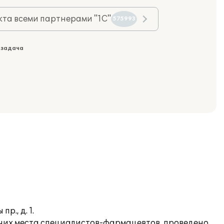
та всеми партнерами "1С"
575993
 задача
., д. 1.
чих места специалистов-фармацевтов, проведено