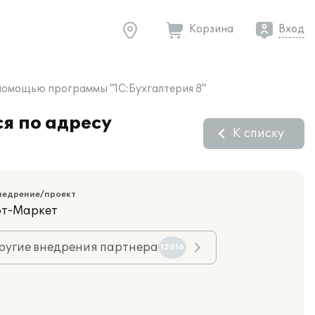
Корзина
Вход
с помощью программы "1С:Бухгалтерия 8"
я по адресу
К списку
недрение/проект
фт-Маркет
ругие внедрения партнера
12616