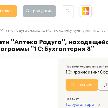
аталог
О продукции
Аптека Радуга", находящейся по адресу Культуры пр., д. 1, 
ети "Аптека Радуга", находящейс
программы "1С:Бухгалтерия 8"
Партнер, осуществивший в
1С:Франчайзинг Со
Связаться
Д
Продукт
1С:Бухгалтерия 8