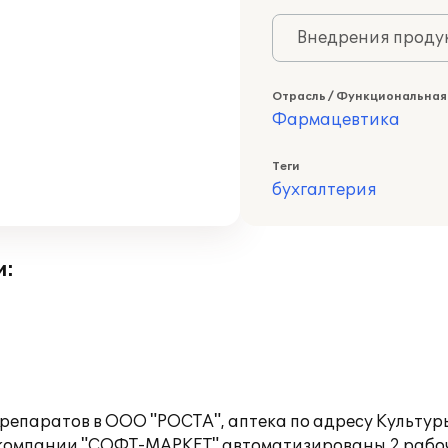
Внедрения продук
Отрасль / Функциональная
Фармацевтика
Теги
бухгалтерия
и:
аратов в ООО "РОСТА", аптека по адресу Культуры пр
 компании "СОФТ-МАРКЕТ" автоматизированы 2 рабо