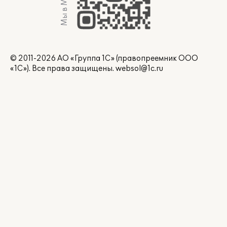
Мы в Max
© 2011-2026 АО «Группа 1С» (правопреемник ООО
«1С»). Все права защищены.
websol@1c.ru