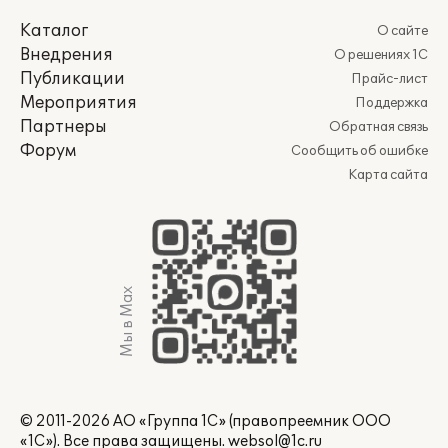
Каталог
О сайте
Внедрения
О решениях 1С
Публикации
Прайс-лист
Мероприятия
Поддержка
Партнеры
Обратная связь
Форум
Сообщить об ошибке
Карта сайта
Мы в Max
© 2011-2026 АО «Группа 1С» (правопреемник ООО
«1С»). Все права защищены.
websol@1c.ru