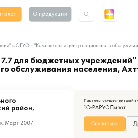
аталог
О продукции
ений" в ОГУОН "Комплексный центр социального обслуживани
 7.7 для бюджетных учреждений"
го обслуживания населения, Ахт
ьного
Партнер, осуществивший в
кий район,
1С-РАРУС Пилот
ск, Март 2007
Связаться
Д