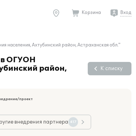
Корзина
Вход
я населения, Ахтубинский район, Астраханская обл."
 в ОГУОН
убинский район,
К списку
недрение/проект
ругие внедрения партнера
417