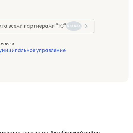
та всеми партнерами "1С"
575825
 задача
муниципальное управление