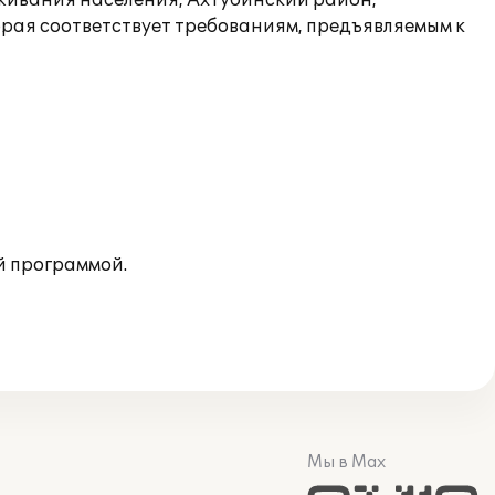
уживания населения, Ахтубинский район,
орая соответствует требованиям, предъявляемым к
й программой.
Мы в Max