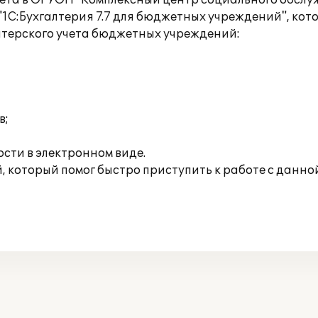
чета в ОГУОН "Комплексный центр социального обсл
"1С:Бухгалтерия 7.7 для бюджетных учреждений", кот
терского учета бюджетных учреждений:
в;
сти в электронном виде.
, который помог быстро приступить к работе с данно