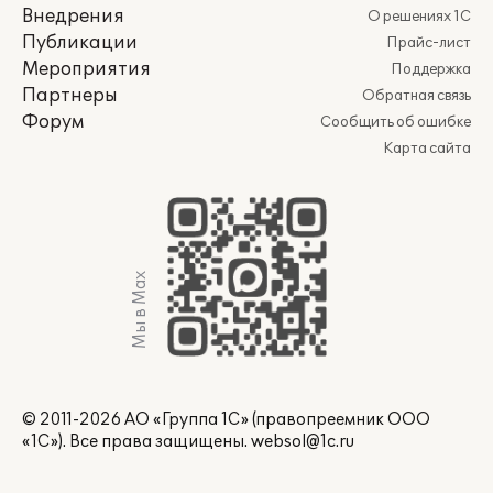
Внедрения
О решениях 1С
Публикации
Прайс-лист
Мероприятия
Поддержка
Партнеры
Обратная связь
Форум
Сообщить об ошибке
Карта сайта
Мы в Max
© 2011-2026 АО «Группа 1С» (правопреемник ООО
«1С»). Все права защищены.
websol@1c.ru