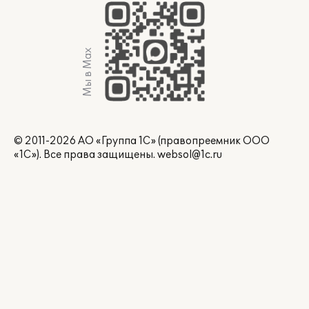
Мы в Max
© 2011-2026 АО «Группа 1С» (правопреемник ООО
«1С»). Все права защищены.
websol@1c.ru