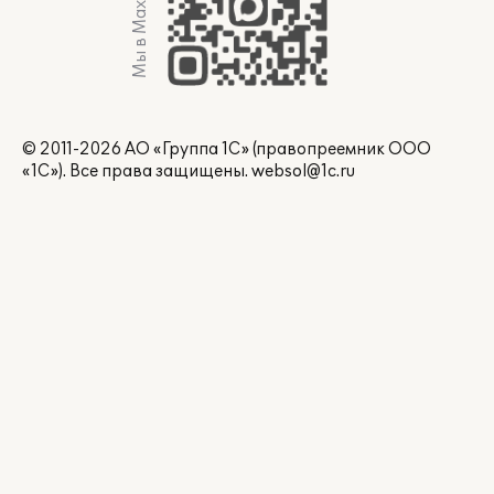
Мы в Max
© 2011-2026 АО «Группа 1С» (правопреемник ООО
«1С»). Все права защищены.
websol@1c.ru