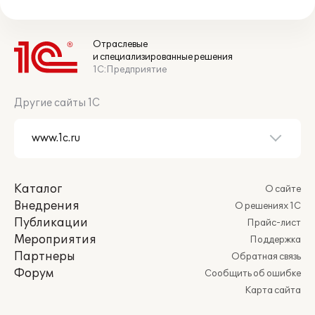
Отраслевые
и специализированные решения
1С:Предприятие
Другие сайты 1С
Каталог
О сайте
Внедрения
О решениях 1С
Публикации
Прайс-лист
Мероприятия
Поддержка
Партнеры
Обратная связь
Форум
Сообщить об ошибке
Карта сайта