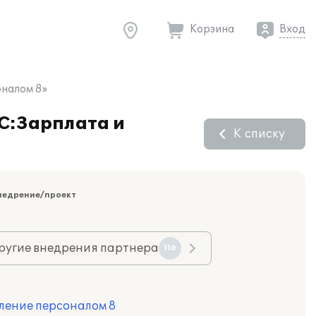
Корзина
Вход
оналом 8»
С:Зарплата и
К списку
недрение/проект
ругие внедрения партнера
116
ление персоналом 8