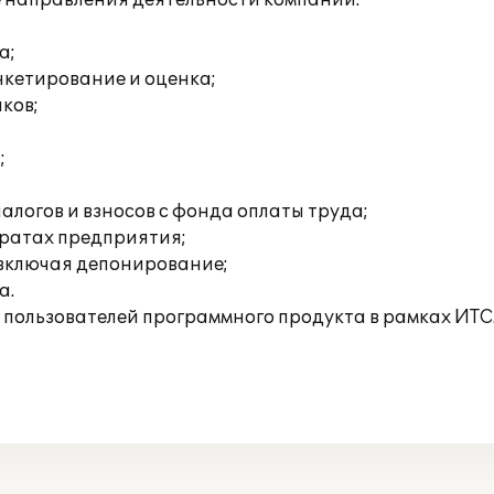
направления деятельности компании:
а;
нкетирование и оценка;
ков;
;
алогов и взносов с фонда оплаты труда;
тратах предприятия;
 включая депонирование;
а.
пользователей программного продукта в рамках ИТС