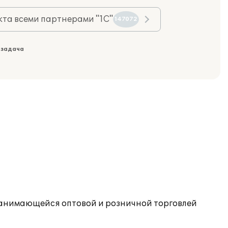
та всеми партнерами "1С"
147072
 задача
занимающейся оптовой и розничной торговлей