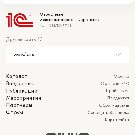
Отраслевые
и специализированные решения
1С:Предприятие
Другие сайты 1С
Каталог
О сайте
Внедрения
О решениях 1С
Публикации
Прайс-лист
Мероприятия
Поддержка
Партнеры
Обратная связь
Форум
Сообщить об ошибке
Карта сайта