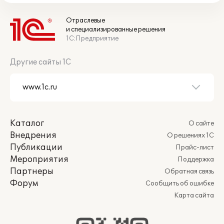
Отраслевые
и специализированные решения
1С:Предприятие
Другие сайты 1С
Каталог
О сайте
Внедрения
О решениях 1С
Публикации
Прайс-лист
Мероприятия
Поддержка
Партнеры
Обратная связь
Форум
Сообщить об ошибке
Карта сайта