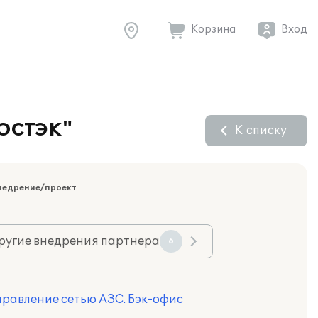
Корзина
Вход
МОСТЭК"
К списку
недрение/проект
ругие внедрения партнера
6
правление сетью АЗС. Бэк-офис