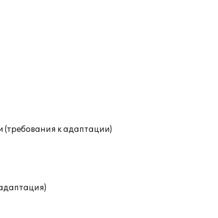
и (требования к адаптации)
(адаптация)