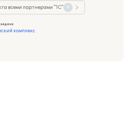
та всеми партнерами "1С"
9
 задача
еский комплекс