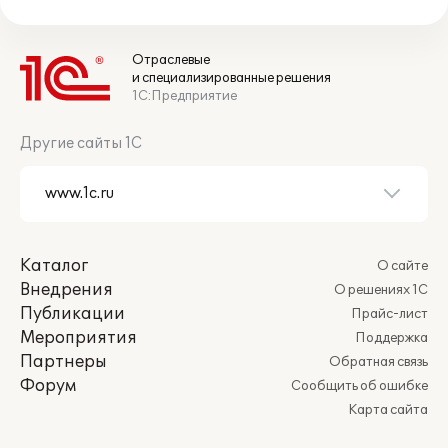
Отраслевые
и специализированные решения
1С:Предприятие
Другие сайты 1С
Каталог
О сайте
Внедрения
О решениях 1С
Публикации
Прайс-лист
Мероприятия
Поддержка
Партнеры
Обратная связь
Форум
Сообщить об ошибке
Карта сайта