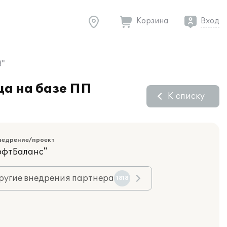
Корзина
Вход
8"
ца на базе ПП
К списку
недрение/проект
офтБаланс"
ругие внедрения партнера
1818