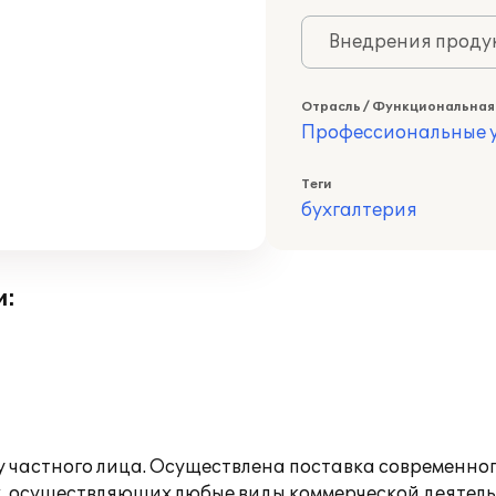
Внедрения продук
Отрасль / Функциональная
Профессиональные у
Теги
бухгалтерия
и:
у частного лица. Осуществлена поставка современного
х, осуществляющих любые виды коммерческой деятель