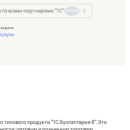
та всеми партнерами "1С"
575686
 задача
слуги
 типового продукта "1С:Бухгалтерия 8". Это
ности: оптовую и розничную торговлю,