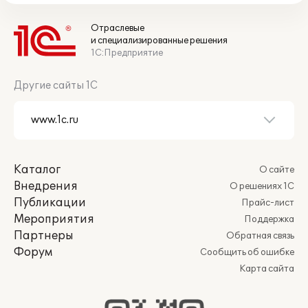
Отраслевые
и специализированные решения
1С:Предприятие
Другие сайты 1С
Каталог
О сайте
Внедрения
О решениях 1С
Публикации
Прайс-лист
Мероприятия
Поддержка
Партнеры
Обратная связь
Форум
Сообщить об ошибке
Карта сайта