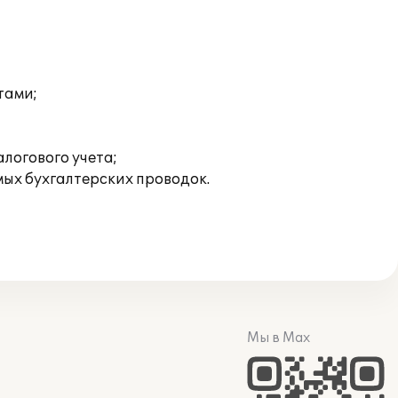
тами;
логового учета;
ых бухгалтерских проводок.
Мы в Max