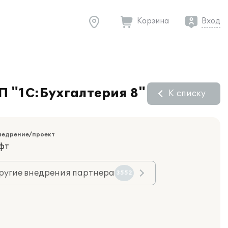
Корзина
Вход
П "1С:Бухгалтерия 8"
К списку
недрение/проект
фт
ругие внедрения партнера
3552