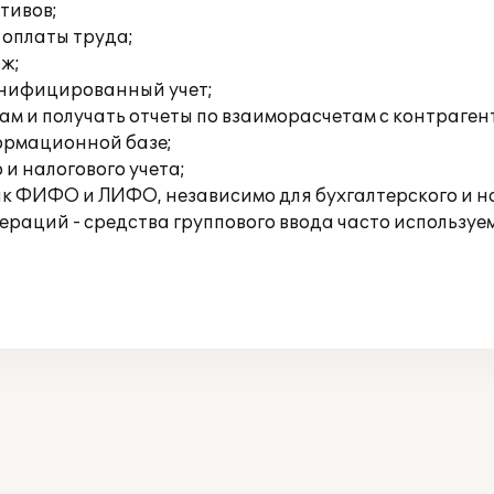
тивов;
 оплаты труда;
аж;
онифицированный учет;
ам и получать отчеты по взаиморасчетам с контраген
формационной базе;
 и налогового учета;
ак ФИФО и ЛИФО, независимо для бухгалтерского и на
раций - средства группового ввода часто используем