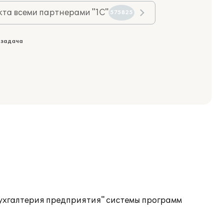
та всеми партнерами "1С"
575825
 задача
Бухгалтерия предприятия" системы программ