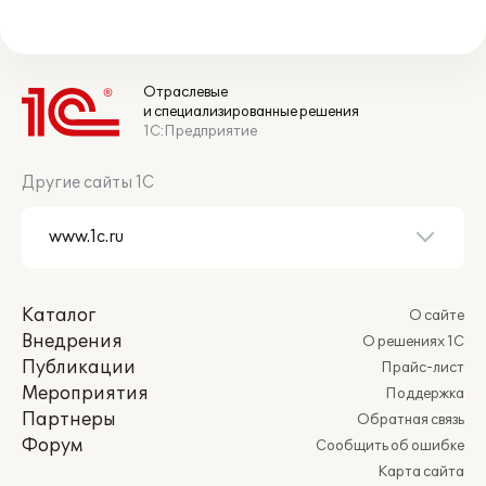
Отраслевые
и специализированные решения
1С:Предприятие
Другие сайты 1С
Каталог
О сайте
Внедрения
О решениях 1С
Публикации
Прайс-лист
Мероприятия
Поддержка
Партнеры
Обратная связь
Форум
Сообщить об ошибке
Карта сайта