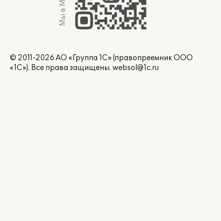
Мы в Max
© 2011-2026 АО «Группа 1С» (правопреемник ООО
«1С»). Все права защищены.
websol@1c.ru