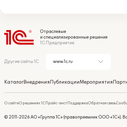
Отраслевые
и специализированные решения
1С:Предприятие
Другие сайты 1С
Каталог
Внедрения
Публикации
Мероприятия
Парт
О сайте
О решениях 1С
Прайс-лист
Поддержка
Обратная связь
Сообщ
© 2011-2026 АО «Группа 1С» (правопреемник ООО «1С»). 