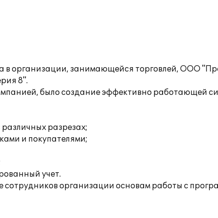
ета в организации, занимающейся торговлей, ООО "П
рия 8".
омпанией, было создание эффективно работающей сис
 различных разрезах;
ками и покупателями;
;
рованный учет.
 сотрудников организации основам работы с прогр