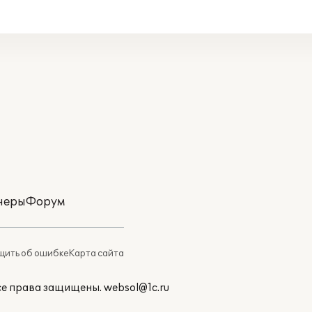
неры
Форум
ить об ошибке
Карта сайта
Все права защищены.
websol@1c.ru