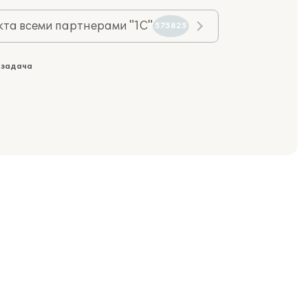
та всеми партнерами "1С"
575825
 задача