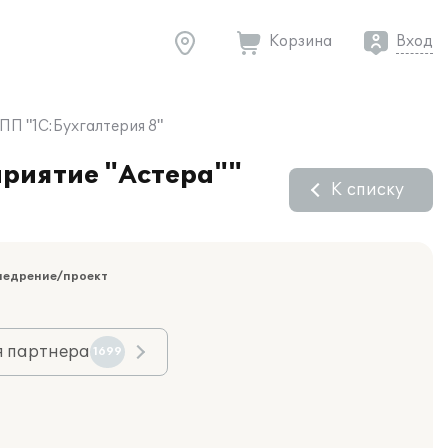
Корзина
Вход
ПП "1С:Бухгалтерия 8"
приятие "Астера""
К списку
недрение/проект
я партнера
1699