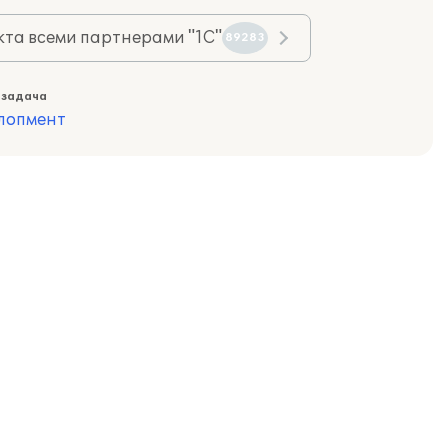
та всеми партнерами "1С"
89283
 задача
лопмент