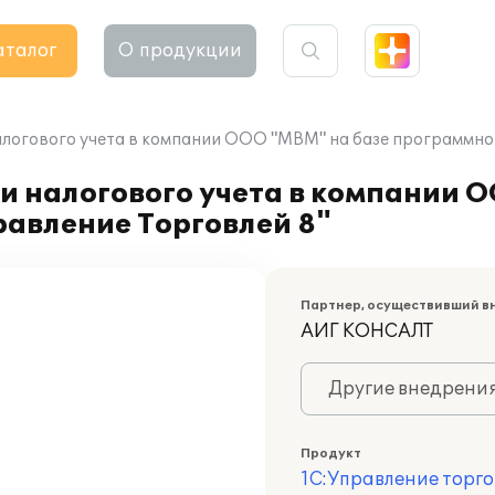
аталог
О продукции
алогового учета в компании ООО "МВМ" на базе программног
и налогового учета в компании 
равление Торговлей 8"
Партнер, осуществивший в
АИГ КОНСАЛТ
Другие внедрени
Продукт
1С:Управление торго