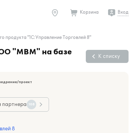
Корзина
Вход
о продукта "1С:Управление Торговлей 8"
ООО "МВМ" на базе
К списку
недрение/проект
я партнера
108
влей 8