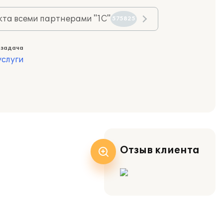
та всеми партнерами "1С"
575825
 задача
слуги
Отзыв клиента