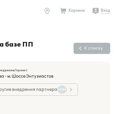
Корзина
Вход
а базе ПП
К списку
недрение/проект
а - м. Шоссе Энтузиастов
ругие внедрения партнера
6586