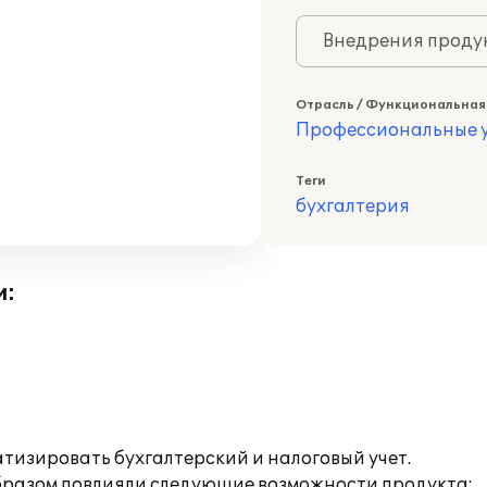
Внедрения продук
Отрасль / Функциональная
Профессиональные у
Теги
бухгалтерия
и:
изировать бухгалтерский и налоговый учет.
образом повлияли следующие возможности продукта: