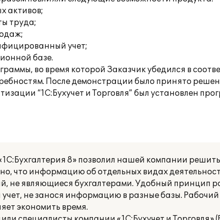
х активов;
ты труда;
родаж;
ифицированный учет;
ионной базе.
раммы, во время которой Заказчик убедился в соотве
ребностям. После демонстрации было принято решен
изации “1C:Бухучет и Торговля” был установлен про
1С:Бухгалтерия 8» позволил нашей компании решить
бно, что информацию об отдельных видах деятельност
й, не являющиеся бухгалтерами. Удобный принцип 
учет, не занося информацию в разные базы. Рабочий
ляет экономить время.
или специалисты компании «1С:Бухучет и Торговля» (