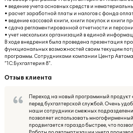
• ведение учета основных средств и нематериальны
• расчет заработной платы и налогов с фонда опла
• ведение кассовой книги, книги покупок и книги п
• сдача регламентированной отчетности и персон
• учет нескольких организаций в единой информац
В ходе внедрения была проведена презентация прог
функциональных возможностей своим текущим пот
программы. Сотрудниками компании Центр Автомат
“1С:Бухгалтерия 8”.
Отзыв клиента
Переход на новый программный продукт «
перед бухгалтерской службой. Очень удо
наши сотрудники смежных подразделени
позволяет использовать многофирменный 
продвигается гораздо быстрее, что позво
Работы по автоматизации учета производ