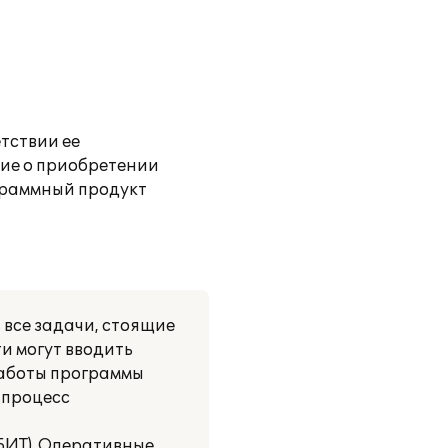
тствии ее
ие о приобретении
граммный продукт
 все задачи, стоящие
и могут вводить
работы программы
 процесс
БИТ). Оперативные