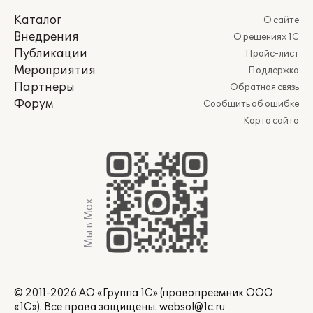
Каталог
О сайте
Внедрения
О решениях 1С
Публикации
Прайс-лист
Мероприятия
Поддержка
Партнеры
Обратная связь
Форум
Сообщить об ошибке
Карта сайта
Мы в Max
© 2011-2026 АО «Группа 1С» (правопреемник ООО
«1С»). Все права защищены.
websol@1c.ru