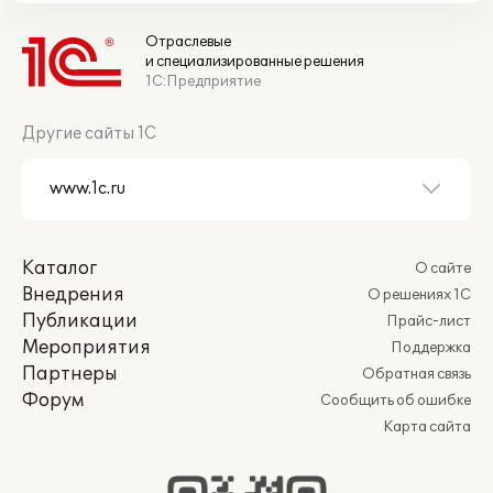
Отраслевые
и специализированные решения
1С:Предприятие
Другие сайты 1С
Каталог
О сайте
Внедрения
О решениях 1С
Публикации
Прайс-лист
Мероприятия
Поддержка
Партнеры
Обратная связь
Форум
Сообщить об ошибке
Карта сайта