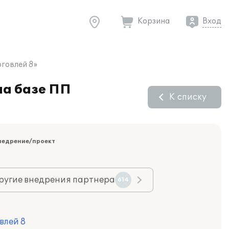
Корзина
Вход
рговлей 8»
на базе ПП
К списку
недрение/проект
ругие внедрения партнера
614
влей 8