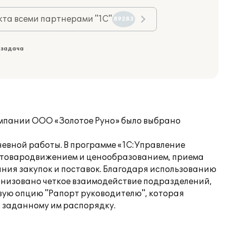
та всеми партнерами "1С"
89283
 задача
омпании ООО «Золотое Руно» было выбрано
евной работы. В программе «1С:Управление
я товародвижением и ценообразованием, приема
ания закупок и поставок. Благодаря использованию
анизовано четкое взаимодействие подразделений,
вую опцию "Рапорт руководителю", которая
 заданному им распорядку.