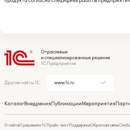
продукта согласно специфике работы предприятия
Отраслевые
и специализированные решения
1С:Предприятие
Другие сайты 1С
Каталог
Внедрения
Публикации
Мероприятия
Парт
О сайте
О решениях 1С
Прайс-лист
Поддержка
Обратная связь
Сообщ