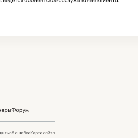
. Ведется абонентское обслуживание клиента.
неры
Форум
ить об ошибке
Карта сайта