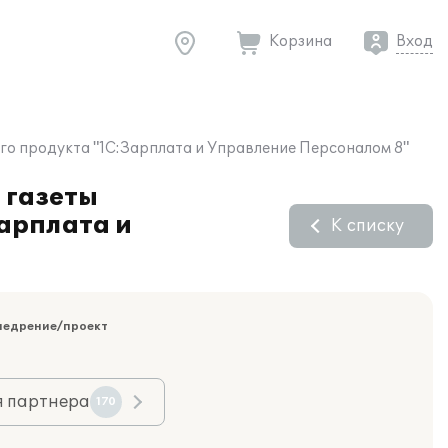
Корзина
Вход
го продукта "1С:Зарплата и Управление Персоналом 8"
 газеты
арплата и
К списку
недрение/проект
я партнера
170