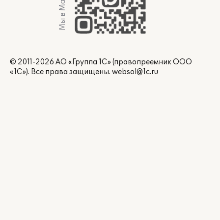
Мы в Max
© 2011-2026 АО «Группа 1С» (правопреемник ООО
«1С»). Все права защищены.
websol@1c.ru