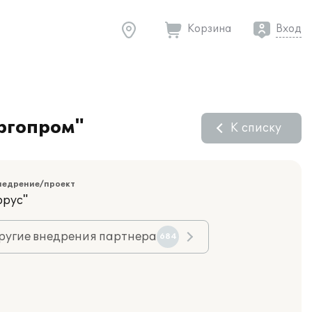
Корзина
Вход
ргопром"
К списку
недрение/проект
орус"
ругие внедрения партнера
684