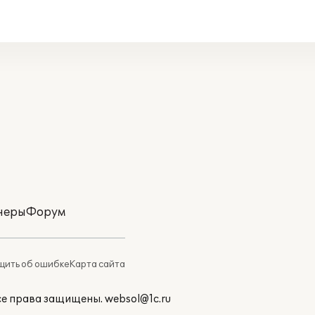
неры
Форум
ить об ошибке
Карта сайта
Все права защищены.
websol@1c.ru