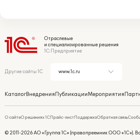
Отраслевые
и специализированные решения
1С:Предприятие
Другие сайты 1С
Каталог
Внедрения
Публикации
Мероприятия
Парт
О сайте
О решениях 1С
Прайс-лист
Поддержка
Обратная связь
Сообщ
© 2011-2026 АО «Группа 1С» (правопреемник ООО «1С»). 