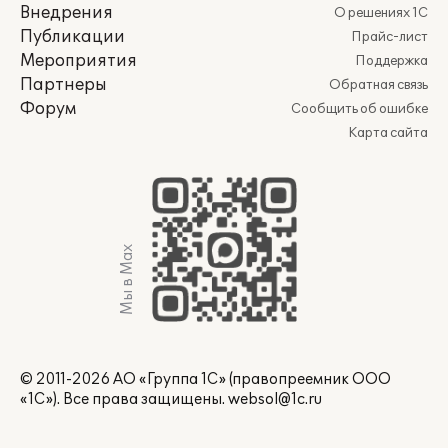
Внедрения
О решениях 1С
Публикации
Прайс-лист
Мероприятия
Поддержка
Партнеры
Обратная связь
Форум
Сообщить об ошибке
Карта сайта
Мы в Max
© 2011-2026 АО «Группа 1С» (правопреемник ООО
«1С»). Все права защищены.
websol@1c.ru