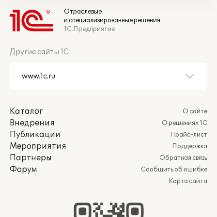
Отраслевые
и специализированные решения
1С:Предприятие
Другие сайты 1С
Каталог
О сайте
Внедрения
О решениях 1С
Публикации
Прайс-лист
Мероприятия
Поддержка
Партнеры
Обратная связь
Форум
Сообщить об ошибке
Карта сайта