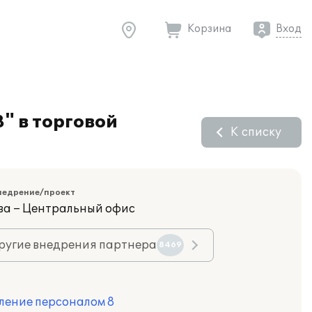
Корзина
Вход
" в торговой
К списку
недрение/проект
ва – Центральный офис
ругие внедрения партнера
8469
ление персоналом 8