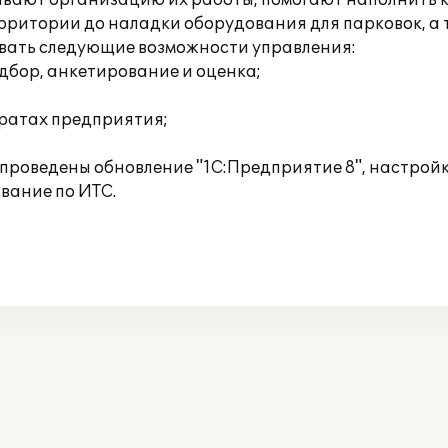
вают организацию их работы, помогают наполнить к
ерритории до наладки оборудования для парковок, а 
овать следующие возможности управления:
дбор, анкетирование и оценка;
тратах предприятия;
е проведены обновление "1С:Предприятие 8", настрой
ивание по ИТС.