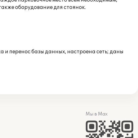
аждое парковочное место всем необходимым,
также оборудование для стоянок.
ка и перенос базы данных, настроена сеть; даны
Мы в Max