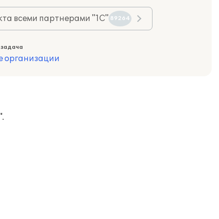
та всеми партнерами "1С"
89264
 задача
е организации
.