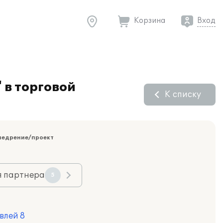
Корзина
Вход
 в торговой
К списку
недрение/проект
я партнера
5
влей 8