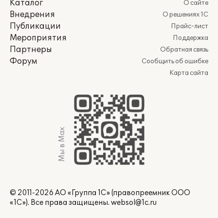
Каталог
О сайте
Внедрения
О решениях 1С
Публикации
Прайс-лист
Мероприятия
Поддержка
Партнеры
Обратная связь
Форум
Сообщить об ошибке
Карта сайта
Мы в Max
© 2011-2026 АО «Группа 1С» (правопреемник ООО
«1С»). Все права защищены.
websol@1c.ru