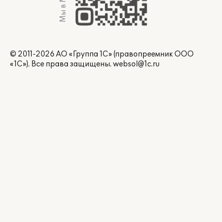
Мы в Max
© 2011-2026 АО «Группа 1С» (правопреемник ООО
«1С»). Все права защищены.
websol@1c.ru