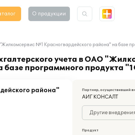
аталог
О продукции
 "Жилкомсервис №1 Красногвардейского района" на базе пр
ухгалтерского учета в ОАО "Жил
 базе программного продукта "1
дейского района"
Партнер, осуществивший в
АИГ КОНСАЛТ
Другие внедрени
Продукт