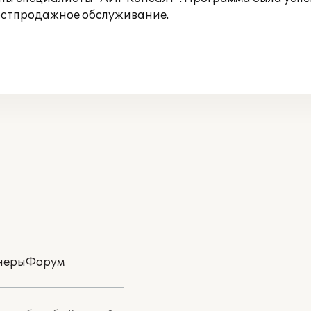
остпродажное обслуживание.
неры
Форум