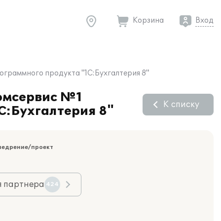
Корзина
Вход
ограммного продукта "1С:Бухгалтерия 8"
комсервис №1
К списку
С:Бухгалтерия 8"
недрение/проект
я партнера
424