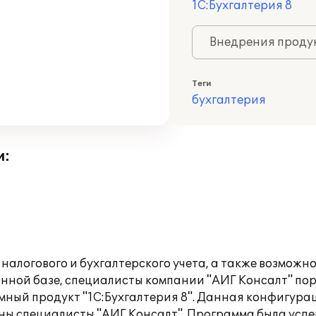
1С:Бухгалтерия 8
Внедрения продук
Теги
бухгалтерия
и:
алогового и бухгалтерского учета, а также возможно
нной базе, специалисты компании "АИГ Консалт" п
ный продукт "1С:Бухгалтерия 8". Данная конфигурац
ны специалисты "АИГ Консалт". Программа была успе