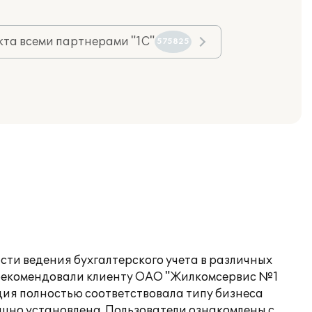
та всеми партнерами "1С"
575825
сти ведения бухгалтерского учета в различных
орекомендовали клиенту ОАО "Жилкомсервис №1
ия полностью соответствовала типу бизнеса
шно установлена. Пользователи ознакомлены с