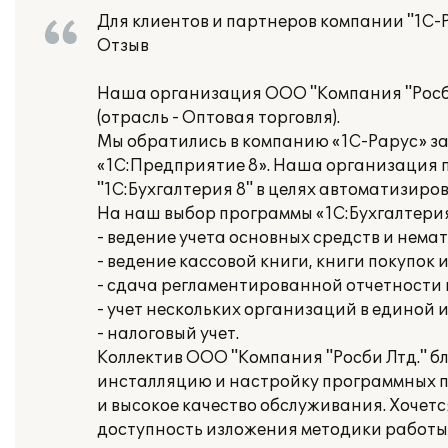
Для клиентов и партнеров компании "1С-
Отзыв
Наша организация ООО "Компания "Росб
(отрасль - Оптовая торговля).
Мы обратились в компанию «1С-Рарус» з
«1С:Предприятие 8». Наша организация 
"1C:Бухгалтерия 8" в целях автоматизиро
На наш выбор программы «1С:Бухгалтери
- ведение учета основных средств и нема
- ведение кассовой книги, книги покупок 
- сдача регламентированной отчетности
- учет нескольких организаций в единой
- налоговый учет.
Коллектив ООО "Компания "Росби Лтд." 
инсталляцию и настройку программных п
и высокое качество обслуживания. Хочет
доступность изложения методики работы