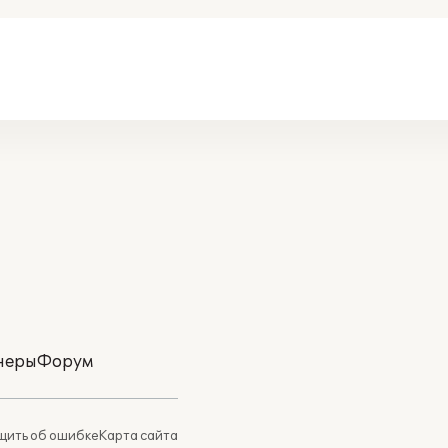
неры
Форум
ить об ошибке
Карта сайта