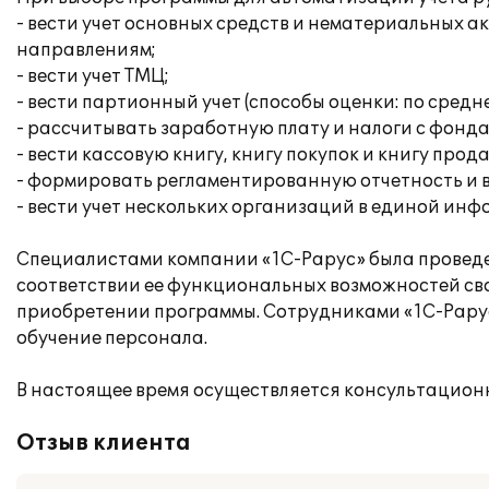
- вести учет основных средств и нематериальных 
направлениям;
- вести учет ТМЦ;
- вести партионный учет (способы оценки: по средн
- рассчитывать заработную плату и налоги с фонда
- вести кассовую книгу, книгу покупок и книгу прод
- формировать регламентированную отчетность и 
- вести учет нескольких организаций в единой ин
Специалистами компании «1С-Рарус» была проведе
соответствии ее функциональных возможностей св
приобретении программы. Сотрудниками «1С-Рарус
обучение персонала.
В настоящее время осуществляется консультацион
Отзыв клиента