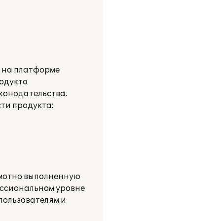
и на платформе
родукта
аконодательства.
ти продукта:
амотно выполненную
ессиональном уровне
пользователям и