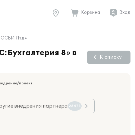
Корзина
Вход
 «РОСБИ Лтд»
С:Бухгалтерия 8» в
К списку
недрение/проект
ругие внедрения партнера
28473