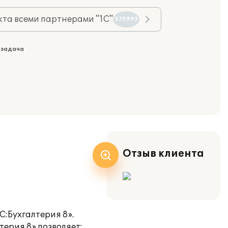
та всеми партнерами "1С"
575993
 задача
Отзыв клиента
:Бухгалтерия 8».
терия 8» позволяет: