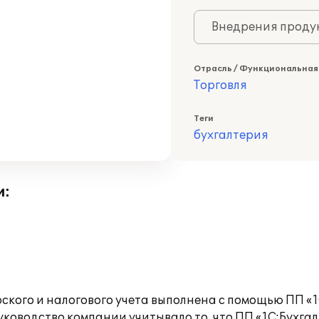
Внедрения продук
Отрасль / Функциональная
Торговля
Теги
бухгалтерия
и:
кого и налогового учета выполнена с помощью ПП «1С
оводство компании учитывало то, что ПП «1С:Бухгал