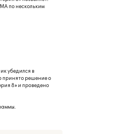
НМА по нескольким
ик убедился в
о принято решение о
рия 8» и проведено
раммы.