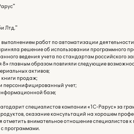
Рарус"
и Лтд."
а выполнением работ по автоматизации деятельност
приняла решение об использовании программного п
ванного ведения учета по стандартам российского з
я 8» главным образом повлияли следующие возможнос
териальных активов;
и книги продаж;
 и персонифицированный учет;
 информационной базе;
благодарит специалистов компании «1С-Рарус» за гр
родуктов, оказание консультаций на хорошем проф
ся отметить внимательное отношение специалистов к 
 с программами.